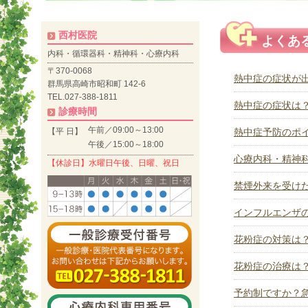
西村医院
よくあ
内科・循環器科・精神科・心療内科
〒370-0068
熱中症の症状が
群馬県高崎市昭和町 142-6
TEL.027-388-1811
熱中症の症状は
診療時間
午前／09:00～13:00
【平 日】
熱中症予防のポ
午後／15:00～18:00
心療内科・精神
【休診日】水曜日午後、日曜、祝日
禁煙外来を受け
インフルエンザ
花粉症の対策は
花粉症の治療は
予約制ですか？