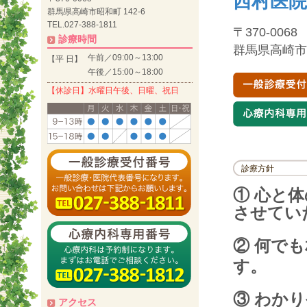
西村医院
群馬県高崎市昭和町 142-6
TEL.027-388-1811
〒370-0068
診療時間
群馬県高崎市昭
午前／09:00～13:00
【平 日】
午後／15:00～18:00
【休診日】水曜日午後、日曜、祝日
診療方針
① 心と
させてい
② 何で
す。
③ わか
アクセス